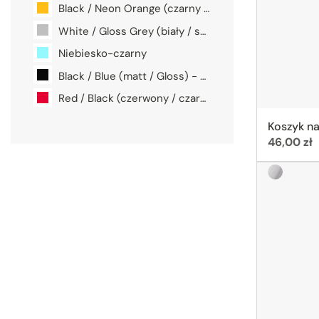
Black / Neon Orange (czarny / neonowy pomarańczowy)
White / Gloss Grey (biały / szary)
Niebiesko-czarny
Black / Blue (matt / Gloss) - czarny / niebieski
Red / Black (czerwony / czarny)
Koszyk n
Cena:
46,00 zł
Silver (sr