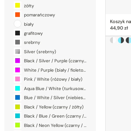
żółty
pomarańczowy
Koszyk n
biały
Cena:
44,90 zł
grafitowy
White / Gl
Niebi
Bl
srebrny
Silver (srebrny)
Black / Silver / Purple (czarny / srebrny / fioletowy)
White / Purple (biały / fioletowy)
Pink / White (różowy / biały)
Aqua Blue / White (turkusowy / biały)
Blue / White / Silver (niebieski / biały / srebrny)
Black / Yellow (czarny / żółty)
Black / Blue / Green (czarny / niebieski / zielony)
Black / Neon Yellow (czarny / neonowy żółty)