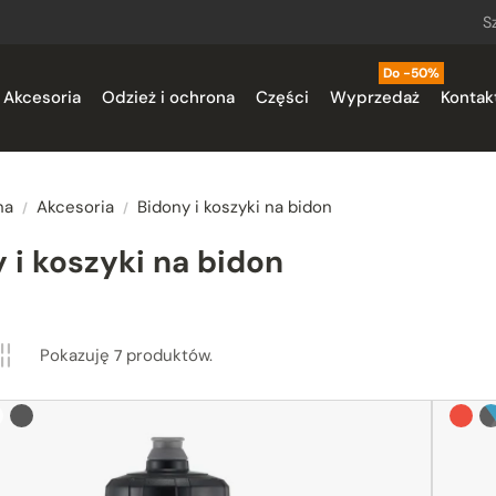
S
ck
Do -50%
Akcesoria
Odzież i ochrona
Części
Wyprzedaż
Kontak
na
Akcesoria
Bidony i koszyki na bidon
 i koszyki na bidon
egorie
Pokazuję
produktów.
7
lack (czarno-niebieski)
ały
grafitowy
Czer
bl