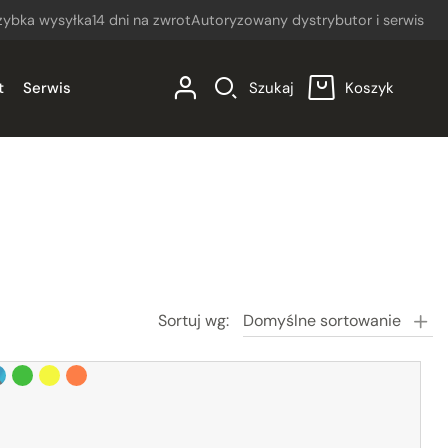
zybka wysyłka
14 dni na zwrot
Autoryzowany dystrybutor i serwis
t
Serwis
Szukaj
Koszyk
0
Sortuj wg:
Domyślne sortowanie
wony
ue/black (czarno-niebieski)
zielony
żółty
pomarańczowy