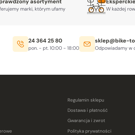
prawdzony asortyment
Ekspercki
ferujemy marki, którym ufamy
W każdej row
Telefon:
E-mail:
24 364 25 80
sklep@bike-to
Godziny otwarcia:
, sob. 10:00 - 14:00
pon. - pt. 10:00 - 18:00
Odpowiadamy w c
Regulamin sklepu
Dostawa i płatność
Gwarancja i zwrot
erowe
Polityka prywatności