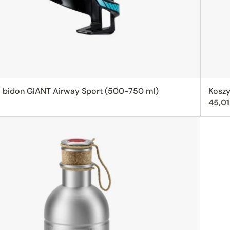
a bidon GIANT Airway Sport (500-750 ml)
Koszy
Cena
45,01
ebrny)