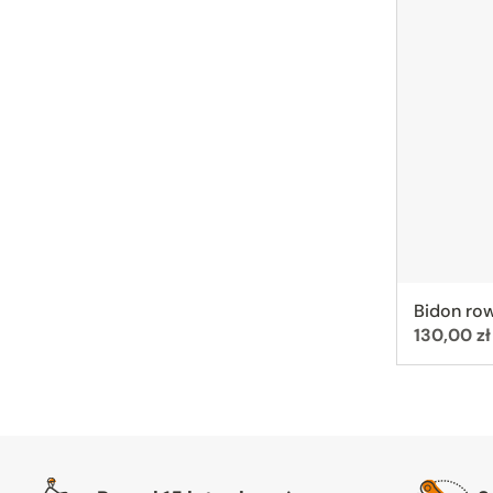
Bidon row
Cena:
130,00 zł
Warto nam zaufać