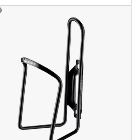
y
rebrny