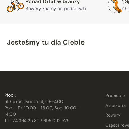
Ponad 15 lat w branży
S
Rowery znamy od podszewki
O
Jesteśmy tu dla Ciebie
Płock
Promocje
ul. Łukasiewicza 14, 09-400
Akcesoria
Pon. - Pt. 10:00 - 18:00, Sob. 10:00 -
14:00
Rowery
Tel.
/
24 364 25 80
695 092 525
Części row