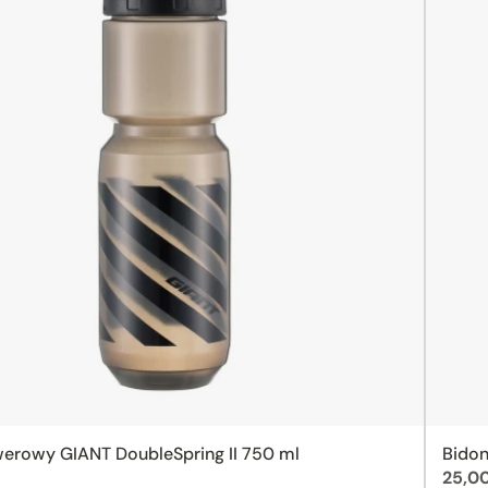
werowy GIANT DoubleSpring II 750 ml
Bidon
Cena
25,00