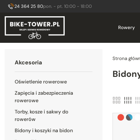
Godziny otwarcia:
, sob. 10:00 - 14:00
24 364 25 80
pon. - pt. 10:00 - 18:00
Zadzwoń do nas:
Bike Tower - sklep rowerowy i serwis Pło
Rowery
Strona głów
Akcesoria
Bidony
Oświetlenie rowerowe
Podkat
Zapięcia i zabezpieczenia
rowerowe
Torby, kosze i sakwy do
Czerwony
blue/b
bi
rowerów
Bidony i koszyki na bidon