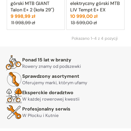
górski MTB GIANT
elektryczny górski MTB
Talon E+ 2 (koła 29")
LIV Tempt E+ EX
Cena:
Poprzednia cena:
Cena:
Poprzednia ce
9 998,99 zł
10 999,00 zł
11 998,99 zł
13 599,00 zł
Pokazano 1-4 z 4 pozycji
Warto nam zaufać
Ponad 15 lat w branży
Rowery znamy od podszewki
Sprawdzony asortyment
Oferujemy marki, którym ufamy
Eksperckie doradztwo
W każdej rowerowej kwestii
Profesjonalny serwis
W Płocku i Kutnie