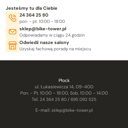
Jesteśmy tu dla Ciebie
Telefon:
24 364 25 80
Godziny otwarcia:
, sob. 10:00 - 14:00
pon. - pt. 10:00 - 18:00
E-mail:
sklep@bike-tower.pl
Odpowiadamy w ciągu 24 godzin
Odwiedź nasze salony
Uzyskaj fachową poradę na miejscu
Płock
ul. Łukasiewicza 14, 09-400
Pon. - Pt. 10:00 - 18:00, Sob. 10:00 - 14:00
Tel.
/
24 364 25 80
695 092 525
E-mail:
sklep@bike-tower.pl