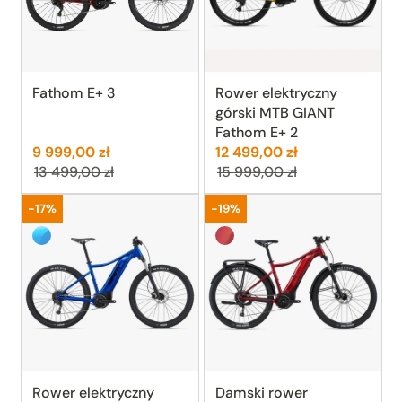
Fathom E+ 3
Rower elektryczny
górski MTB GIANT
Fathom E+ 2
Cena:
Poprzednia cena:
Cena:
Poprzednia ce
9 999,00 zł
12 499,00 zł
13 499,00 zł
15 999,00 zł
Promocja
Promocja
-17%
-19%
Cobalt (lazurowy)
Metallic Red (strażacka cze
Rower elektryczny
Damski rower