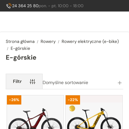
Godziny otwarcia:
, sob. 10:00 - 14:00
24 364 25 80
pon. - pt. 10:00 - 18:00
Zadzwoń do nas:
Strona główna
Rowery
Rowery elektryczne (e-bike)
E-górskie
E-górskie
Podkategorie
Filtr
Domyślne sortowanie
Promocja
Promocja
-26%
-22%
Sun Beam (żółty)