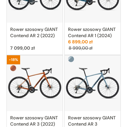
Rower szosowy GIANT
Rower szosowy GIANT
Contend AR 2 (2022)
Contend AR 1 (2024)
Cena:
Poprzednia cen
6 899,00 zł
Cena:
7 099,00 zł
8 999,00 zł
Aged Denim (stalowy błękit)
Promocja
-18%
Amber Glow (bursztynowy/pomarańczowy)
Rower szosowy GIANT
Rower szosowy GIANT
Contend AR 3 (2022)
Contend AR 3