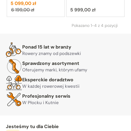
Cena:
Poprzednia cena:
5 099,00 zł
Cena:
6 199,00 zł
5 999,00 zł
Pokazano 1-4 z 4 pozycji
Warto nam zaufać
Ponad 15 lat w branży
Rowery znamy od podszewki
Sprawdzony asortyment
Oferujemy marki, którym ufamy
Eksperckie doradztwo
W każdej rowerowej kwestii
Profesjonalny serwis
W Płocku i Kutnie
Jesteśmy tu dla Ciebie