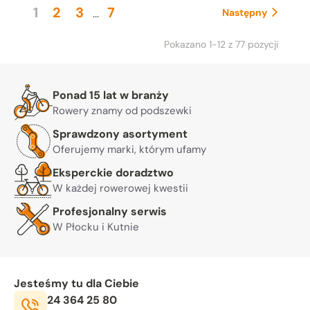
1
2
3
7
…
Następny
Pokazano 1-12 z 77 pozycji
Warto nam zaufać
Ponad 15 lat w branży
Rowery znamy od podszewki
Sprawdzony asortyment
Oferujemy marki, którym ufamy
Eksperckie doradztwo
W każdej rowerowej kwestii
Profesjonalny serwis
W Płocku i Kutnie
Jesteśmy tu dla Ciebie
Telefon:
24 364 25 80