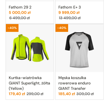
Fathom 29 2
Fathom E+ 3
Cena:
Poprzednia cena:
Cena:
Poprzednia cen
5 000,00 zł
9 999,00 zł
6 499,00 zł
13 499,00 zł
Promocja
Promocja
-40%
-40%
Kurtka-wiatrówka
Męska koszulka
GIANT Superlight, żółta
rowerowa enduro
(Yellow)
GIANT Transfer
Cena:
Poprzednia cena:
Cena:
Poprzednia cena:
179,40 zł
299,00 zł
185,40 zł
309,00 zł