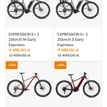
EXPRESSION E+ 2
EXPRESSION E+ 2
25km/h M Early
25km/h S Early
Espresso
Espresso
Cena:
Poprzednia cena:
Cena:
Poprzednia cen
11 499,00 zł
11 499,00 zł
12 499,00 zł
12 499,00 zł
Promocja
Promocja
-23%
-26%