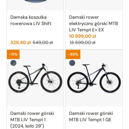
Damska koszulka
Damski rower
rowerowa LIV Shift
elektryczny górski MTB
LIV Tempt E+ EX
Cena:
Poprzednia ce
10 999,00 zł
Cena:
Poprzednia cena:
329,40 zł
549,00 zł
13 599,00 zł
Promocja
Promocja
-11%
-30%
Starry Night (gwiaździsta noc)
Milky Way (granatowy)
Damski rower górski
Damski rower górski
MTB LIV Tempt 1
MTB LIV Tempt 1 GE
(2024, koło 29")