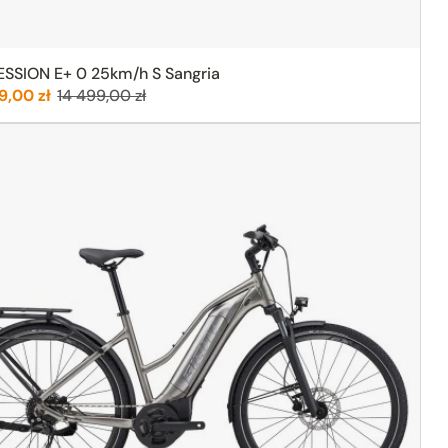
SSION E+ 0 25km/h S Sangria
:
Poprzednia cena:
9,00 zł
14 499,00 zł
ja
 Grey (szary)