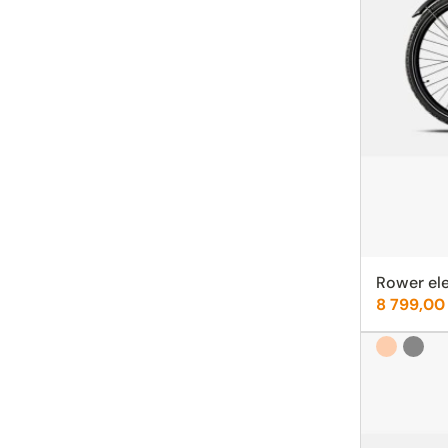
Rower ele
Cena:
8 799,00
Rose gold
Grafit