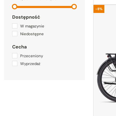
Promocja
-8%
Dostępność
W magazynie
Niedostępne
Cecha
Przeceniony
Wyprzedaż