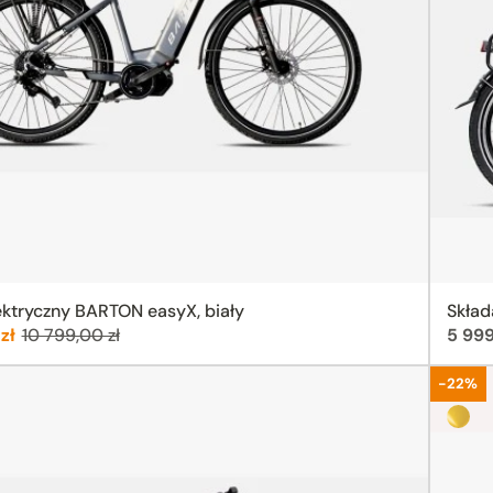
ktryczny BARTON easyX, biały
Skład
Poprzednia cena:
Cena
 zł
10 799,00 zł
5 999
Promoc
-22%
Sun B