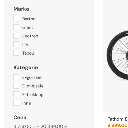
Marka
Barton
Giant
Lectron
LIV
Tabou
Kategorie
E-górskie
E-miejskie
E-trekking
Inne
Cena
Fathom E
Cena:
9 999,00
4 719,00 zł - 20 499,00 zł