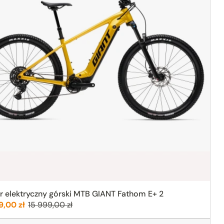
 elektryczny górski MTB GIANT Fathom E+ 2
:
Poprzednia cena:
9,00 zł
15 999,00 zł