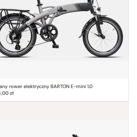
any rower elektryczny BARTON E-mini 1.0
:
,00 zł
ja
eam (żółty)