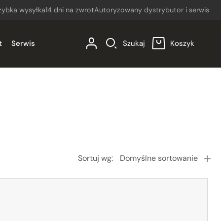
zybka wysyłka
14 dni na zwrot
Autoryzowany dystrybutor i serwis
t
Serwis
Szukaj
Koszyk
0
Inne
Sortuj wg:
Domyślne sortowanie
ja