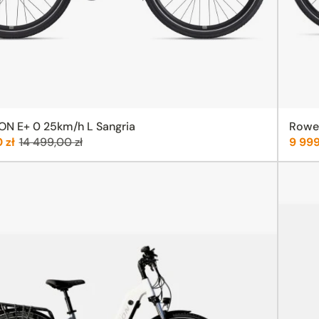
ON E+ 0 25km/h L Sangria
Rower
Poprzednia cena:
Cena
0 zł
14 499,00 zł
9 999