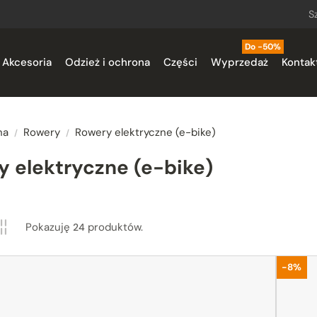
S
ck
Do -50%
Akcesoria
Odzież i ochrona
Części
Wyprzedaż
Kontak
na
Rowery
Rowery elektryczne (e-bike)
 elektryczne (e-bike)
egorie
kie
E-trekking
E-górskie
Pokazuję
produktów.
24
Promoc
-8%