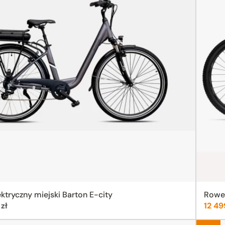
ktryczny miejski Barton E-city
Rower
Cena
zł
12 49