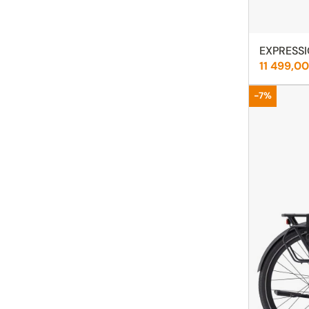
EXPRESSIO
Cena:
11 499,00
Promocja
-7%