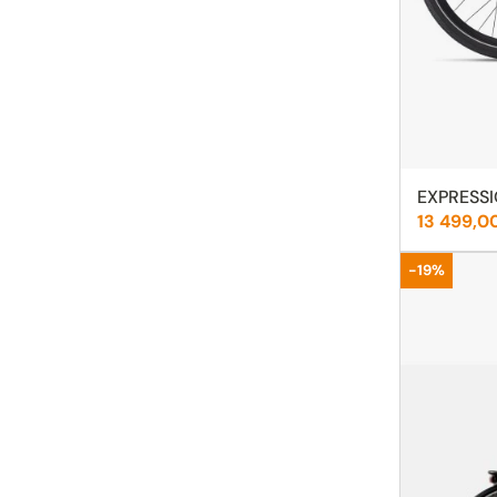
EXPRESSI
Cena:
13 499,0
Promocja
-19%