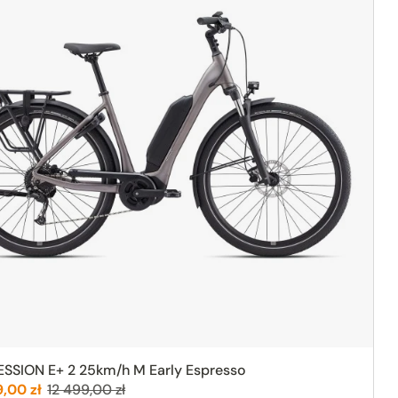
SSION E+ 2 25km/h M Early Espresso
:
Poprzednia cena:
9,00 zł
12 499,00 zł