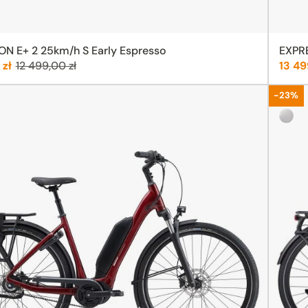
N E+ 2 25km/h S Early Espresso
EXPRE
Poprzednia cena:
Cena
 zł
12 499,00 zł
13 49
Promoc
-23%
Space