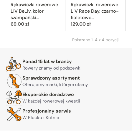
Rękawiczki rowerowe
Rękawiczki rowerowe
LIV BeLiv, kolor
LIV Race Day, czarno-
szampański
fioletowe
Cena:
Cena:
(Champagne)
69,00 zł
(Black/Purple)
129,00 zł
Pokazano 1-4 z 4 pozycji
Warto nam zaufać
Ponad 15 lat w branży
Rowery znamy od podszewki
Sprawdzony asortyment
Oferujemy marki, którym ufamy
Eksperckie doradztwo
W każdej rowerowej kwestii
Profesjonalny serwis
W Płocku i Kutnie