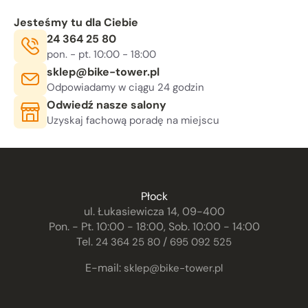
Jesteśmy tu dla Ciebie
Telefon:
24 364 25 80
Godziny otwarcia:
, sob. 10:00 - 14:00
pon. - pt. 10:00 - 18:00
E-mail:
sklep@bike-tower.pl
Odpowiadamy w ciągu 24 godzin
Odwiedź nasze salony
Uzyskaj fachową poradę na miejscu
Płock
ul. Łukasiewicza 14, 09-400
Pon. - Pt. 10:00 - 18:00, Sob. 10:00 - 14:00
Tel.
/
24 364 25 80
695 092 525
E-mail:
sklep@bike-tower.pl