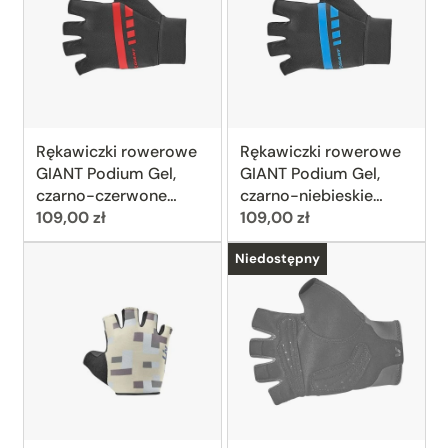
Rękawiczki rowerowe
Rękawiczki rowerowe
GIANT Podium Gel,
GIANT Podium Gel,
czarno-czerwone
czarno-niebieskie
Cena:
Cena:
(Black/Red)
109,00 zł
(Black/Blue)
109,00 zł
Niedostępny