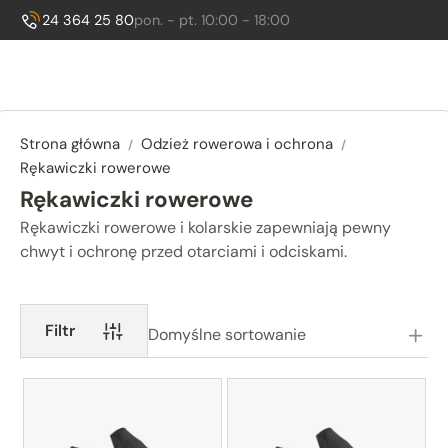
Godziny otwarcia:
, sob. 10:00 - 14:00
24 364 25 80
pon. - pt. 10:00 - 18:00
Zadzwoń do nas:
Strona główna
Odzież rowerowa i ochrona
Rękawiczki rowerowe
Rękawiczki rowerowe
Rękawiczki rowerowe i kolarskie zapewniają pewny
chwyt i ochronę przed otarciami i odciskami.
Podkategorie
Filtr
Domyślne sortowanie