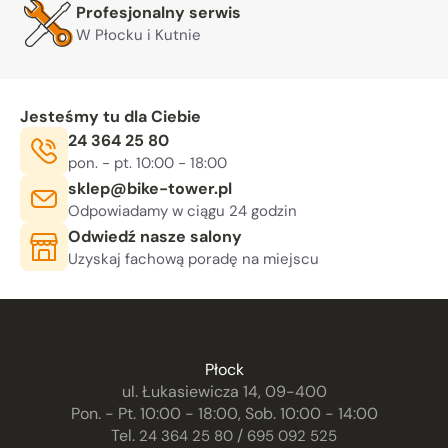
Profesjonalny serwis
W Płocku i Kutnie
Jesteśmy tu dla Ciebie
Telefon:
24 364 25 80
Godziny otwarcia:
, sob. 10:00 - 14:00
pon. - pt. 10:00 - 18:00
E-mail:
sklep@bike-tower.pl
Odpowiadamy w ciągu 24 godzin
Odwiedź nasze salony
Uzyskaj fachową poradę na miejscu
Płock
ul. Łukasiewicza 14, 09-400
Pon. - Pt. 10:00 - 18:00, Sob. 10:00 - 14:00
Tel.
/
24 364 25 80
695 092 525