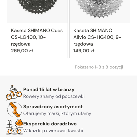
Kaseta SHIMANO Cues
Kaseta SHIMANO
CS-LG400, 10-
Alivio CS-HG400, 9-
rzędowa
rzędowa
Cena:
Cena:
269,00 zł
149,00 zł
Pokazano 1-8 z 8 pozycji
Warto nam zaufać
Ponad 15 lat w branży
Rowery znamy od podszewki
Sprawdzony asortyment
Oferujemy marki, którym ufamy
Eksperckie doradztwo
W każdej rowerowej kwestii