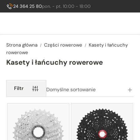
Godziny otwarcia:
, sob. 10:00 - 14:00
24 364 25 80
pon. - pt. 10:00 - 18:00
Zadzwoń do nas:
Strona główna
Części rowerowe
Kasety i łańcuchy
rowerowe
Kasety i łańcuchy rowerowe
Podkategorie
Filtr
Domyślne sortowanie