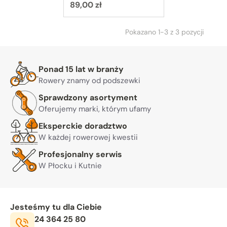
Cena:
Enchant
89,00 zł
Pokazano 1-3 z 3 pozycji
Warto nam zaufać
Ponad 15 lat w branży
Rowery znamy od podszewki
Sprawdzony asortyment
Oferujemy marki, którym ufamy
Eksperckie doradztwo
W każdej rowerowej kwestii
Profesjonalny serwis
W Płocku i Kutnie
Jesteśmy tu dla Ciebie
Telefon:
24 364 25 80