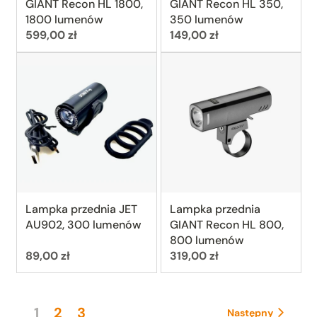
GIANT Recon HL 1800,
GIANT Recon HL 350,
1800 lumenów
350 lumenów
Cena:
Cena:
599,00 zł
149,00 zł
Lampka przednia JET
Lampka przednia
AU902, 300 lumenów
GIANT Recon HL 800,
800 lumenów
Cena:
Cena:
89,00 zł
319,00 zł
1
2
3
Następny