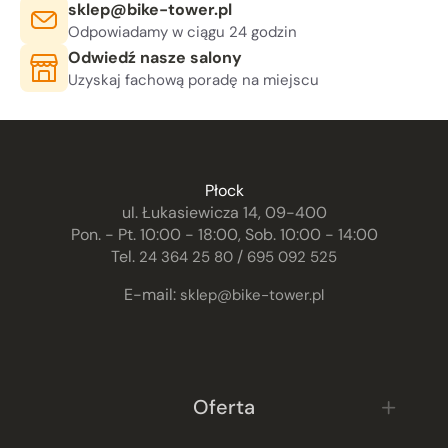
E-mail:
sklep@bike-tower.pl
Odpowiadamy w ciągu 24 godzin
Odwiedź nasze salony
Uzyskaj fachową poradę na miejscu
Płock
ul. Łukasiewicza 14, 09-400
Pon. - Pt. 10:00 - 18:00, Sob. 10:00 - 14:00
Tel.
/
24 364 25 80
695 092 525
E-mail:
sklep@bike-tower.pl
Oferta