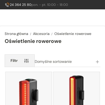
Godziny otwarcia:
, sob. 10:00 - 14:00
24 364 25 80
pon. - pt. 10:00 - 18:00
Zadzwoń do nas:
Strona główna
Akcesoria
Oświetlenie rowerowe
Oświetlenie rowerowe
Podkategorie
Filtr
Domyślne sortowanie