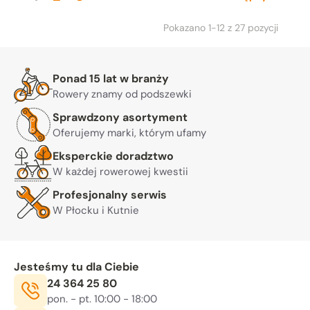
Pokazano 1-12 z 27 pozycji
Warto nam zaufać
Ponad 15 lat w branży
Rowery znamy od podszewki
Sprawdzony asortyment
Oferujemy marki, którym ufamy
Eksperckie doradztwo
W każdej rowerowej kwestii
Profesjonalny serwis
W Płocku i Kutnie
Jesteśmy tu dla Ciebie
Telefon:
24 364 25 80
Godziny otwarcia:
, sob. 10:00 - 14:00
pon. - pt. 10:00 - 18:00