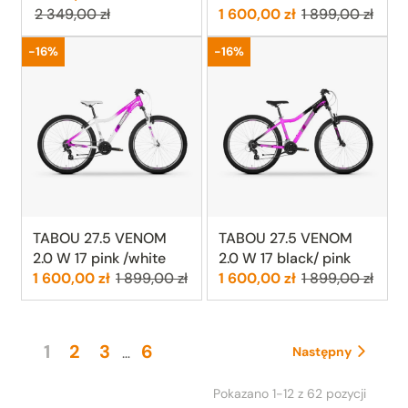
Cena:
Poprzednia cen
2 349,00 zł
1 600,00 zł
1 899,00 zł
Promocja
Promocja
-16%
-16%
TABOU 27.5 VENOM
TABOU 27.5 VENOM
2.0 W 17 pink /white
2.0 W 17 black/ pink
Cena:
Poprzednia cena:
Cena:
Poprzednia cen
1 600,00 zł
1 899,00 zł
1 600,00 zł
1 899,00 zł
1
2
3
6
…
Następny
Pokazano 1-12 z 62 pozycji