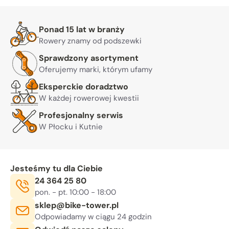
Warto nam zaufać
Ponad 15 lat w branży
Rowery znamy od podszewki
Sprawdzony asortyment
Oferujemy marki, którym ufamy
Eksperckie doradztwo
W każdej rowerowej kwestii
Profesjonalny serwis
W Płocku i Kutnie
Jesteśmy tu dla Ciebie
Telefon:
24 364 25 80
Godziny otwarcia:
, sob. 10:00 - 14:00
pon. - pt. 10:00 - 18:00
E-mail:
sklep@bike-tower.pl
Odpowiadamy w ciągu 24 godzin