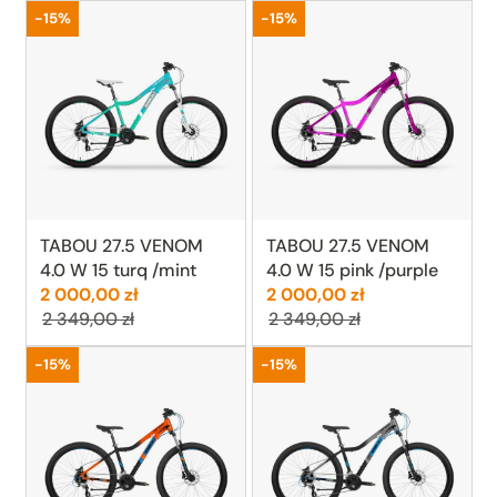
Promocja
Promocja
-15%
-15%
TABOU 27.5 VENOM
TABOU 27.5 VENOM
4.0 W 15 turq /mint
4.0 W 15 pink /purple
Cena:
Poprzednia cena:
Cena:
Poprzednia cen
2 000,00 zł
2 000,00 zł
2 349,00 zł
2 349,00 zł
Promocja
Promocja
-15%
-15%