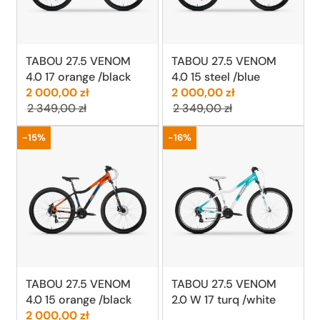
TABOU 27.5 VENOM
TABOU 27.5 VENOM
4.0 17 orange /black
4.0 15 steel /blue
Cena:
Poprzednia cena:
Cena:
Poprzednia cen
2 000,00 zł
2 000,00 zł
2 349,00 zł
2 349,00 zł
Promocja
Promocja
-15%
-16%
TABOU 27.5 VENOM
TABOU 27.5 VENOM
4.0 15 orange /black
2.0 W 17 turq /white
Cena:
Poprzednia cena:
2 000,00 zł