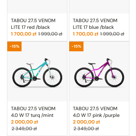
TABOU 27.5 VENOM
TABOU 27.5 VENOM
LITE 17 red /black
LITE 17 blue /black
Cena:
Poprzednia cena:
Cena:
Poprzednia cen
1 700,00 zł
1 999,00 zł
1 700,00 zł
1 999,00 zł
Promocja
Promocja
-15%
-15%
TABOU 27.5 VENOM
TABOU 27.5 VENOM
4.0 W 17 turq /mint
4.0 W 17 pink /purple
Cena:
Poprzednia cena:
Cena:
Poprzednia cen
2 000,00 zł
2 000,00 zł
2 349,00 zł
2 349,00 zł