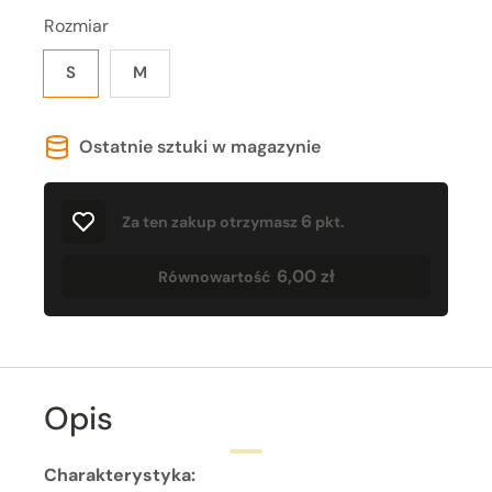
Rozmiar
S
M
Ostatnie sztuki w magazynie
6
Za ten zakup otrzymasz
pkt.
6,00 zł
Równowartość
Opis
Charakterystyka: