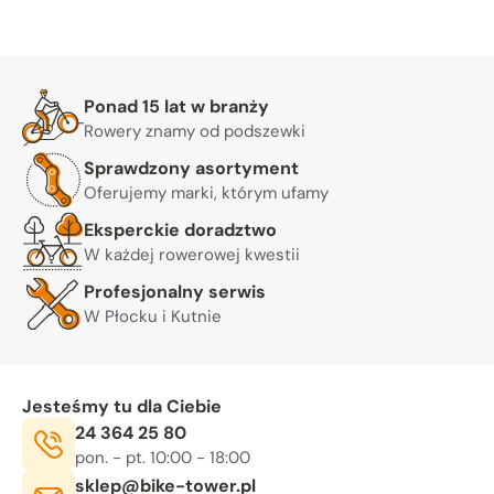
Warto nam zaufać
Ponad 15 lat w branży
Rowery znamy od podszewki
Sprawdzony asortyment
Oferujemy marki, którym ufamy
Eksperckie doradztwo
W każdej rowerowej kwestii
Profesjonalny serwis
W Płocku i Kutnie
Jesteśmy tu dla Ciebie
Telefon:
24 364 25 80
Godziny otwarcia:
, sob. 10:00 - 14:00
pon. - pt. 10:00 - 18:00
E-mail:
sklep@bike-tower.pl