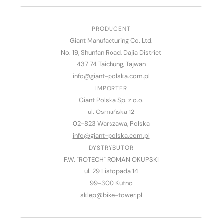
PRODUCENT
Giant Manufacturing Co. Ltd.
No. 19, Shunfan Road, Dajia District
437 74 Taichung, Tajwan
info@giant-polska.com.pl
IMPORTER
Giant Polska Sp. z o.o.
ul. Osmańska 12
02-823 Warszawa, Polska
info@giant-polska.com.pl
DYSTRYBUTOR
F.W. "ROTECH" ROMAN OKUPSKI
ul. 29 Listopada 14
99-300 Kutno
sklep@bike-tower.pl