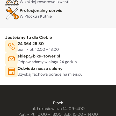
W każdej rowerowej kwestii
Profesjonalny serwis
W Płocku i Kutnie
Jesteśmy tu dla Ciebie
Telefon:
24 364 25 80
Godziny otwarcia:
, sob. 10:00 - 14:00
pon. - pt. 10:00 - 18:00
E-mail:
sklep@bike-tower.pl
Odpowiadamy w ciągu 24 godzin
Odwiedź nasze salony
Uzyskaj fachową poradę na miejscu
Płock
ul. Łukasiewicza 14, 09-400
Pon. - Pt. 10:00 - 18:00, Sob. 10:00 - 14:00