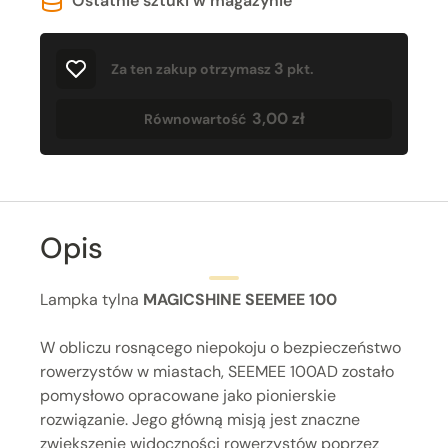
Ostatnie sztuki w magazynie
3
Za ten zakup otrzymasz
pkt.
3,00 zł
Równowartość
Opis
Lampka tylna
MAGICSHINE SEEMEE 100
W obliczu rosnącego niepokoju o bezpieczeństwo
rowerzystów w miastach, SEEMEE 100AD zostało
pomysłowo opracowane jako pionierskie
rozwiązanie. Jego główną misją jest znaczne
zwiększenie widoczności rowerzystów poprzez