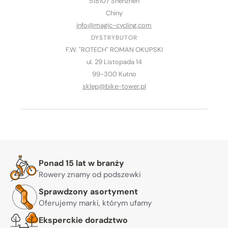
518107 Shenzhen
Chiny
info@magic-cycling.com
DYSTRYBUTOR
F.W. "ROTECH" ROMAN OKUPSKI
ul. 29 Listopada 14
99-300 Kutno
sklep@bike-tower.pl
Warto nam zaufać
Ponad 15 lat w branży
Rowery znamy od podszewki
Sprawdzony asortyment
Oferujemy marki, którym ufamy
Eksperckie doradztwo