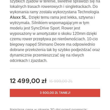
szybkich zjadów w terenie, świetnie sprawdzi się na
lokalnych trasach rowerowych i singletrackach. Do
wykonania ramy została wykorzystana
Technologia
Aluxx SL
. Dzięki temu rama jest lekka, sztywna i
wytrzymała. Silnikiem wspomagającym w tym
modelu jest SyncDrive Sport. Rower jest
wyposażony w amortyzator o skoku 120mm dzięki
czemu rower przepływa po nierównościach. 10-cio
biegowy napęd Shimano Deore ma odpowiednio
dobrane przełożenia tak by szybko podjeżdzać oraz
dynamicznie przemieszczać się na rówych
odcinkach i zjazdach.
12 499,00 zł
15 999,00 ZŁ
3 500,00 ZŁ TANIEJ!
Najniższa cena w okresie 30 dni przed promocją: