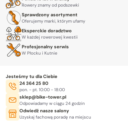
Rowery znamy od podszewki
Sprawdzony asortyment
Oferujemy marki, którym ufamy
Eksperckie doradztwo
W każdej rowerowej kwestii
Profesjonalny serwis
W Płocku i Kutnie
Jesteśmy tu dla Ciebie
Telefon:
24 364 25 80
Godziny otwarcia:
, sob. 10:00 - 14:00
pon. - pt. 10:00 - 18:00
E-mail:
sklep@bike-tower.pl
Odpowiadamy w ciągu 24 godzin
Odwiedź nasze salony
Uzyskaj fachową poradę na miejscu