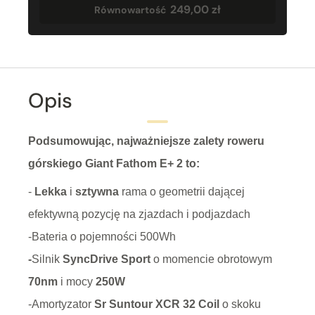
249,00 zł
Równowartość
Opis
Podsumowując, najważniejsze zalety roweru
górskiego Giant Fathom E+ 2 to:
-
Lekka
i
sztywna
rama o geometrii dającej
efektywną pozycję na zjazdach i podjazdach
-Bateria o pojemności 500Wh
-
Silnik
SyncDrive Sport
o momencie obrotowym
70nm
i mocy
250W
-Amortyzator
Sr Suntour XCR 32 Coil
o skoku