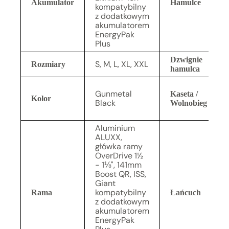
Akumulator
Hamulce
kompatybilny
z dodatkowym
akumulatorem
EnergyPak
Plus
Dzwignie
S, M, L, XL, XXL
Rozmiary
hamulca
Gunmetal
Kaseta /
Kolor
Black
Wolnobieg
Aluminium
ALUXX,
główka ramy
OverDrive 1½
- 1⅛", 141mm
Boost QR, ISS,
Giant
kompatybilny
Rama
Łańcuch
z dodatkowym
akumulatorem
EnergyPak