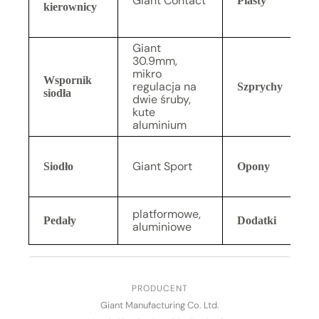
Giant Contact
Piasty
kierownicy
Giant
30.9mm,
mikro
Wspornik
regulacja na
Szprychy
siodła
dwie śruby,
kute
aluminium
Giant Sport
Siodło
Opony
platformowe,
Pedały
Dodatki
aluminiowe
PRODUCENT
Giant Manufacturing Co. Ltd.