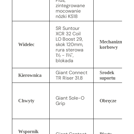
Plus,
zintegrowane
mocowanie
nóżki KS18
SR Suntour
XCR 32 Coil
LO Boost 29,
Mechanizm
skok 120mm,
Widelec
korbowy
rura sterowa
1½ - 1⅛",
blokada
Giant Connect
Srodek
Kierownica
TR Riser 31.8
suportu
Giant Sole-O
Chwyty
Obręcze
Grip
Wspornik