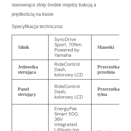
stanowiące złoty środek między trakcją a
prędkością na trasie
Specyfikacja techniczna:
SyncDrive
Sport, 70Nm
Silnik
Manetki
Powered by
Yamaha
RideControl
Jednostka
Przerzutka
Dash,
sterująca
przednia
kolorowy LCD
RideControl
Panel
Przerzutka
Dash,
sterujący
tylna
kolorowy LCD
EnergyPak
Smart 500,
36V
Integrated
Lithium-Ion