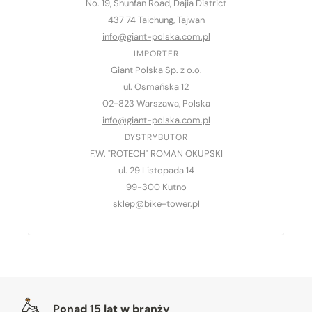
No. 19, Shunfan Road, Dajia District
437 74 Taichung, Tajwan
info@giant-polska.com.pl
IMPORTER
Giant Polska Sp. z o.o.
ul. Osmańska 12
02-823 Warszawa, Polska
info@giant-polska.com.pl
DYSTRYBUTOR
F.W. "ROTECH" ROMAN OKUPSKI
ul. 29 Listopada 14
99-300 Kutno
sklep@bike-tower.pl
Warto nam zaufać
Ponad 15 lat w branży