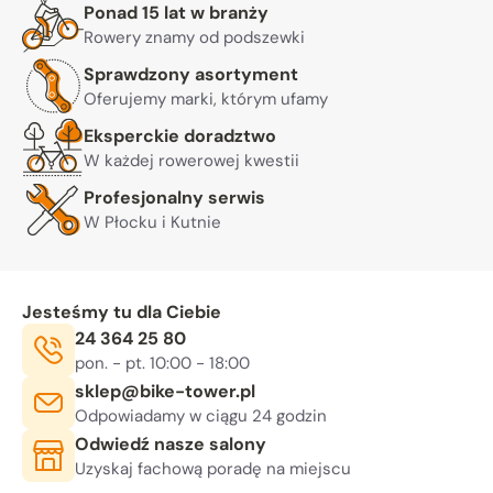
Warto nam zaufać
Ponad 15 lat w branży
Rowery znamy od podszewki
Sprawdzony asortyment
Oferujemy marki, którym ufamy
Eksperckie doradztwo
W każdej rowerowej kwestii
Profesjonalny serwis
W Płocku i Kutnie
Jesteśmy tu dla Ciebie
Telefon:
24 364 25 80
Godziny otwarcia:
, sob. 10:00 - 14:00
pon. - pt. 10:00 - 18:00
E-mail:
sklep@bike-tower.pl
Odpowiadamy w ciągu 24 godzin
Odwiedź nasze salony
Uzyskaj fachową poradę na miejscu