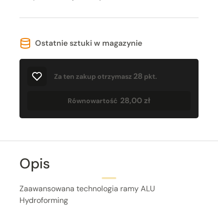
Ostatnie sztuki w magazynie
28
Za ten zakup otrzymasz
pkt.
28,00 zł
Równowartość
Opis
Zaawansowana technologia ramy ALU
Hydroforming