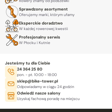
Rowery znamy od podszewki
Sprawdzony asortyment
Oferujemy marki, którym ufamy
Eksperckie doradztwo
W każdej rowerowej kwestii
Profesjonalny serwis
W Płocku i Kutnie
Jesteśmy tu dla Ciebie
Telefon:
24 364 25 80
Godziny otwarcia:
, sob. 10:00 - 14:00
pon. - pt. 10:00 - 18:00
E-mail:
sklep@bike-tower.pl
Odpowiadamy w ciągu 24 godzin
Odwiedź nasze salony
Uzyskaj fachową poradę na miejscu