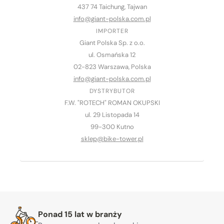
437 74 Taichung, Tajwan
info@giant-polska.com.pl
IMPORTER
Giant Polska Sp. z o.o.
ul. Osmańska 12
02-823 Warszawa, Polska
info@giant-polska.com.pl
DYSTRYBUTOR
F.W. "ROTECH" ROMAN OKUPSKI
ul. 29 Listopada 14
99-300 Kutno
sklep@bike-tower.pl
Warto nam zaufać
Ponad 15 lat w branży