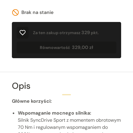
Brak na stanie
329
Za ten zakup otrzymasz
pkt.
329,00 zł
Równowartość
Opis
Główne korzyści:
Wspomaganie mocnego silnika:
Silnik SyncDrive Sport z momentem obrotowym
70 Nm i regulowanym wspomaganiem do