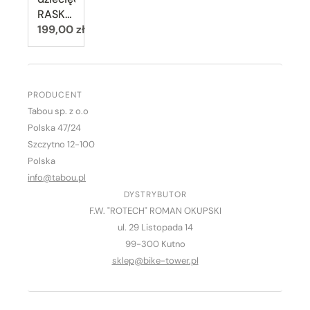
RASKULLZ
Cena:
LEOPARD
199,00 zł
KITTY,
wiek
8+
(54-58
PRODUCENT
cm),
Tabou sp. z o.o
fioletowy
Polska 47/24
(purple)
Szczytno 12-100
Polska
info@tabou.pl
DYSTRYBUTOR
F.W. "ROTECH" ROMAN OKUPSKI
ul. 29 Listopada 14
99-300 Kutno
sklep@bike-tower.pl