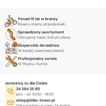
Warto nam zaufać
Ponad 15 lat w branży
Rowery znamy od podszewki
Sprawdzony asortyment
Oferujemy marki, którym ufamy
Eksperckie doradztwo
W każdej rowerowej kwestii
Profesjonalny serwis
W Płocku i Kutnie
Jesteśmy tu dla Ciebie
Telefon:
24 364 25 80
Godziny otwarcia:
, sob. 10:00 - 14:00
pon. - pt. 10:00 - 18:00
E-mail:
sklep@bike-tower.pl
Odpowiadamy w ciągu 24 godzin