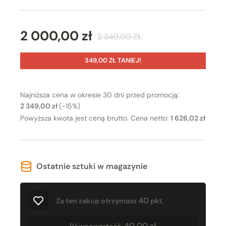
2 000,00 zł
2 349,00 ZŁ
349,00 ZŁ TANIEJ!
Najniższa cena w okresie 30 dni przed promocją:
2 349,00 zł
(-15%)
Powyższa kwota jest ceną brutto. Cena netto:
1 626,02 zł
Ostatnie sztuki w magazynie
40
Za ten zakup otrzymasz
pkt.
40,00 zł
Równowartość