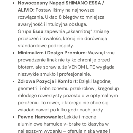
Nowoczesny Napęd SHIMANO ESSA /
ALIVIO:
Postawiliśmy na najnowsze
rozwiązania. Układ 8 biegów to mniejsza
awaryjność i intuicyjna obsługa.
Grupa
Essa
zapewnia „aksamitną” zmianę
przełożeń i trwałość, której nie dorównają
standardowe podzespoły.
Minimalizm i Design Premium:
Wewnętrzne
prowadzenie linek nie tylko chroni je przed
błotem, ale sprawia, że VENOM LITE wygląda
niezwykle smukło i profesjonalnie.
Zdrowa Pozycja i Komfort:
Dzięki łagodnej
geometrii i obniżonemu przekrokowi, kręgosłup
młodego rowerzysty pozostaje w optymalnym
położeniu. To rower, z którego nie chce się
zsiadać nawet po kilku godzinach jazdy.
Pewne Hamowanie:
Lekkie i mocne
aluminiowe hamulce v-brake to klasyka w
najlepszym wydaniu – oferują niską wagę i