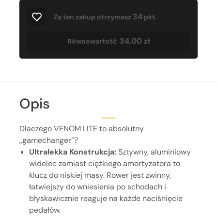
34
Za ten zakup otrzymasz
pkt.
34,00 zł
Równowartość
Opis
Dlaczego VENOM LITE to absolutny
„gamechanger”?
Ultralekka Konstrukcja:
Sztywny, aluminiowy
widelec zamiast ciężkiego amortyzatora to
klucz do niskiej masy. Rower jest zwinny,
łatwiejszy do wniesienia po schodach i
błyskawicznie reaguje na każde naciśnięcie
pedałów.