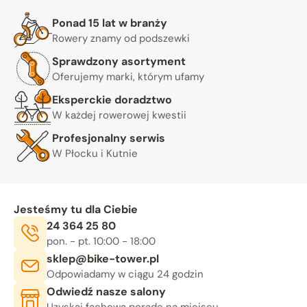
Warto nam zaufać
Ponad 15 lat w branży
Rowery znamy od podszewki
Sprawdzony asortyment
Oferujemy marki, którym ufamy
Eksperckie doradztwo
W każdej rowerowej kwestii
Profesjonalny serwis
W Płocku i Kutnie
Jesteśmy tu dla Ciebie
Telefon:
24 364 25 80
Godziny otwarcia:
, sob. 10:00 - 14:00
pon. - pt. 10:00 - 18:00
E-mail:
sklep@bike-tower.pl
Odpowiadamy w ciągu 24 godzin
Odwiedź nasze salony
Uzyskaj fachową poradę na miejscu